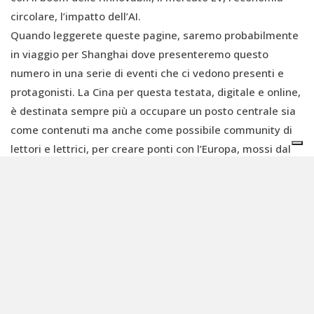
circolare, l’impatto dell’AI.
Quando leggerete queste pagine, saremo probabilmente
in viaggio per Shanghai dove presenteremo questo
numero in una serie di eventi che ci vedono presenti e
protagonisti. La Cina per questa testata, digitale e online,
è destinata sempre più a occupare un posto centrale sia
come contenuti ma anche come possibile community di
lettori e lettrici, per creare ponti con l’Europa, mossi dal
comune obiettivo di sostenere la transizione
dell’economia verso l’armonia e la creazione di una
comunità dal destino condiviso per l'umanità (人类命运共
同体 -
Rénlèi mìngyùn gòngtóngtǐ
).
SCARICA E LEGGI IL NUOVO NUMERO DI MATERIA
RINNOVABILE: CINA