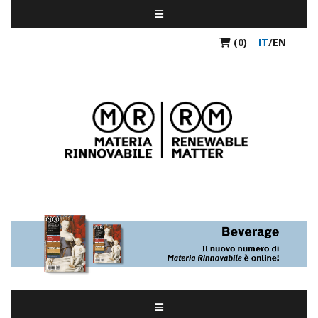
(0)
IT
/
EN