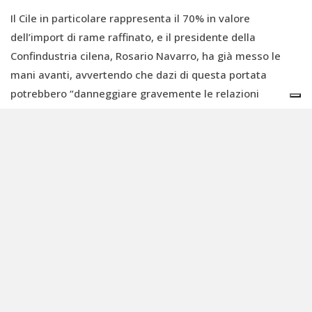
Il Cile in particolare rappresenta il 70% in valore
dell’import di rame raffinato, e il presidente della
Confindustria cilena, Rosario Navarro, ha già messo le
mani avanti, avvertendo che dazi di questa portata
potrebbero “danneggiare gravemente le relazioni
commerciali” tra i due paesi.
Anche il presidente della Mining Association del Canada,
Pierre Gratton, ha cercato di riportare la questione sui
binari della ragionevolezza, ricordando come le forniture
di rame siano indispensabili per le infrastrutture
energetiche statunitensi e che gli Stati Uniti al momento
sono ben lontani dall’avere una capacità di raffinazione
del rame sufficiente a garantirsi l’approvvigionamento
necessario.