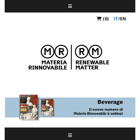
(0)
IT
/
EN