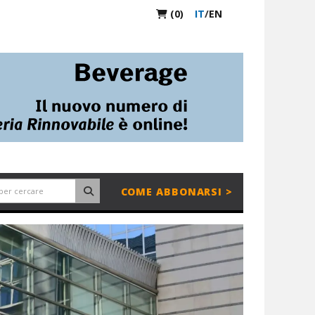
(0)
IT
/
EN
COME ABBONARSI >