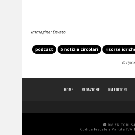
Immagine: Envato
podcast
5 notizie circolari
risorse idrich
© ripro
HOME
REDAZIONE
RM EDITORI
RM EDITORI S.R
Codice Fiscale e Partita IVA