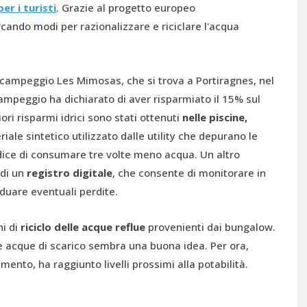
er i turisti
. Grazie al progetto europeo
cercando modi per razionalizzare e riciclare l'acqua
 campeggio Les Mimosas, che si trova a Portiragnes, nel
ampeggio ha dichiarato di aver risparmiato il 15% sul
ri risparmi idrici sono stati ottenuti
nelle piscine,
ale sintetico utilizzato dalle utility che depurano le
o dice di consumare tre volte meno acqua. Un altro
 di un
registro digitale
, che consente di monitorare in
duare eventuali perdite.
ni di
riciclo delle acque reflue
provenienti dai bungalow.
re le acque di scarico sembra una buona idea. Per ora,
amento, ha raggiunto livelli prossimi alla potabilità.