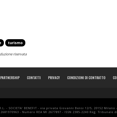
e
turismo
duzione riservata
PARTNERSHIP
CONTATTI
PRIVACY
CONDIZIONI DI CONTRATTO
CO
.L. - SOCIETA' BENEFIT - via privata Giovanni Bensi 12/5, 20152 Milano 
 12681970963 - Numero REA MI 2677897 - ISSN 2385-2240 Reg. Tribunale di