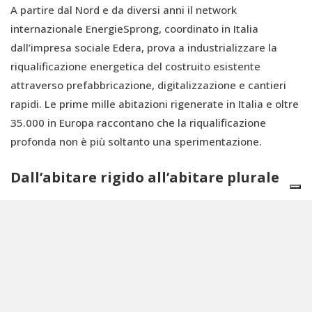
A partire dal Nord e da diversi anni il network
internazionale EnergieSprong, coordinato in Italia
dall’impresa sociale Edera, prova a industrializzare la
riqualificazione energetica del costruito esistente
attraverso prefabbricazione, digitalizzazione e cantieri
rapidi. Le prime mille abitazioni rigenerate in Italia e oltre
35.000 in Europa raccontano che la riqualificazione
profonda non è più soltanto una sperimentazione.
Dall’abitare rigido all’abitare plurale
Prima che fattuale, il ribaltamento che il libro propone è
tuttavia culturale: come spiegano gli autori, occorre
passare dall’abitare rigido e individualistico del
Novecento a un abitare dinamico, collaborativo e plurale.
La transizione energetica non può essere letta soltanto
come una questione tecnica. È anche una