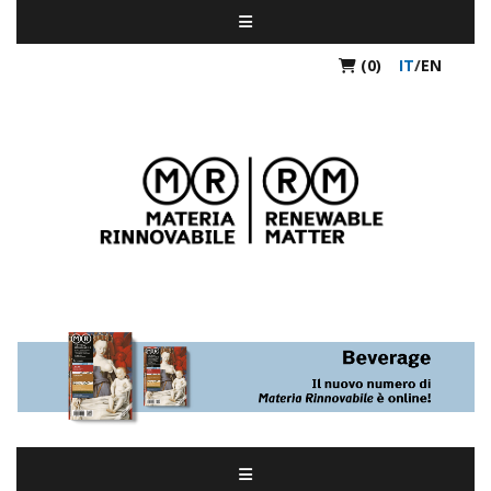
(0)
IT
/
EN