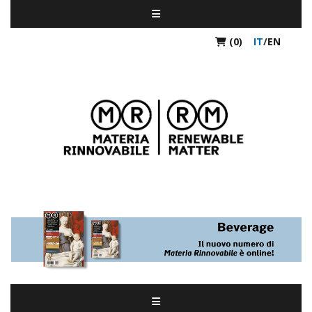
(0)
IT
/
EN