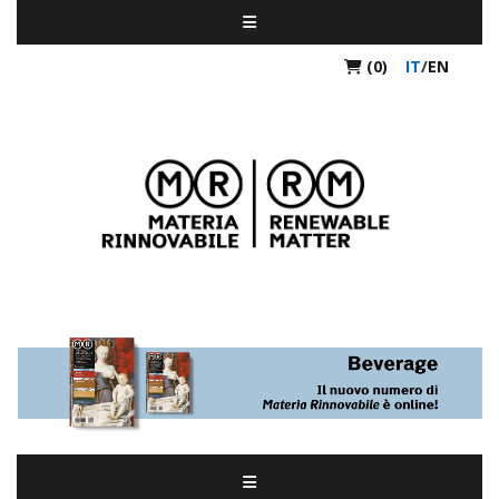
(0)
IT
/
EN