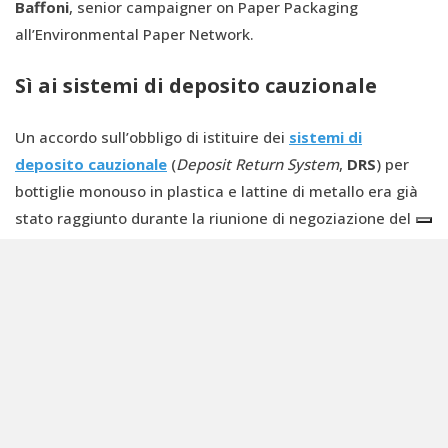
Baffoni
, senior campaigner on Paper Packaging
all’Environmental Paper Network.
Sì ai sistemi di deposito cauzionale
Un accordo sull’obbligo di istituire dei
sistemi di
deposito cauzionale
(
Deposit Return System
,
DRS
) per
bottiglie monouso in plastica e lattine di metallo era già
stato raggiunto durante la riunione di negoziazione del
trilogo del 6 febbraio scorso al fine di garantire la
raccolta differenziata di almeno il 90% all'anno di tali
contenitori per bevande. L’obiettivo di raccolta
differenziata del 90% per le bottiglie in plastica è in linea
con quanto già previsto dalla direttiva europea sulle
plastiche monouso SUP, la quale però non prevede
l’obbligo di istituzione di un DRS. I requisiti minimi per i
sistemi di deposito non si applicheranno ai sistemi DRS