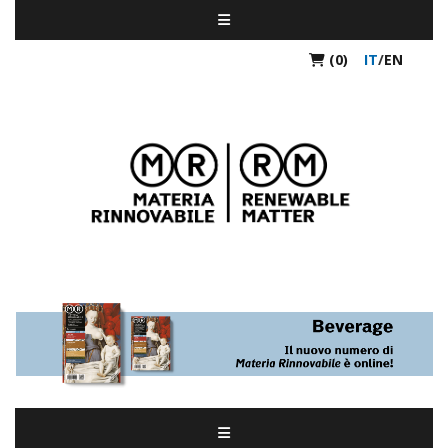
(0)
IT
/
EN