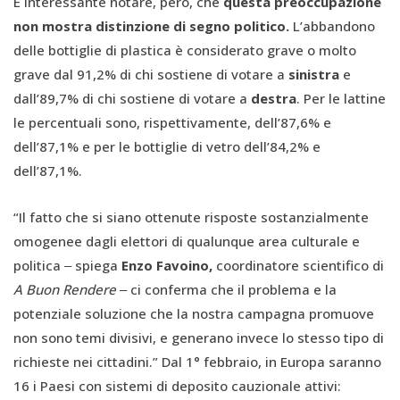
È interessante notare, però, che
questa preoccupazione
non mostra distinzione di segno politico.
L’abbandono
delle bottiglie di plastica è considerato grave o molto
grave dal 91,2% di chi sostiene di votare a
sinistra
e
dall’89,7% di chi sostiene di votare a
destra
. Per le lattine
le percentuali sono, rispettivamente, dell’87,6% e
dell’87,1% e per le bottiglie di vetro dell’84,2% e
dell’87,1%.
“Il fatto che si siano ottenute risposte sostanzialmente
omogenee dagli elettori di qualunque area culturale e
politica ‒ spiega
Enzo Favoino,
coordinatore scientifico di
A Buon Rendere
‒ ci conferma che il problema e la
potenziale soluzione che la nostra campagna promuove
non sono temi divisivi, e generano invece lo stesso tipo di
richieste nei cittadini.” Dal 1° febbraio, in Europa saranno
16 i Paesi con sistemi di deposito cauzionale
attivi: