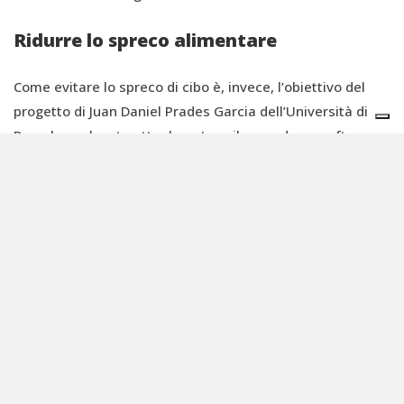
Ridurre lo spreco alimentare
Come evitare lo spreco di cibo è, invece, l’obiettivo del
progetto di Juan Daniel Prades Garcia dell’Università di
Barcelona che sta attualmente sviluppando un software
con sensori di calore che possa
scansionare il cibo
per
verificarne elementi quali la qualità, la temperatura, il
livello di deterioramento e la freschezza.
Per
ridurre gli sprechi alimentari
, l’industria potrebbe
utilizzare, quindi, telecamere per monitorare gli alimenti
e il loro confezionamento e,
tramite smartphone,
scansionare etichette
realizzate a base di sostanze
chimiche non nocive che possono essere stampate per
qualche centesimo di euro. In tale contesto, la
legislazione sulla data di scadenza
degli alimenti