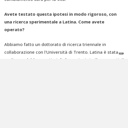
Avete testato questa ipotesi in modo rigoroso, con
una ricerca sperimentale a Latina. Come avete
operato?
Abbiamo fatto un dottorato di ricerca triennale in
collaborazione con l'Università di Trento. Latina è stata
scelta perché ha quartieri di dimensioni simili, numerati: il
Q4, il Q5… Noi abbiamo preso due quartieri e fatto
esperimenti con analisi merceologiche prima, durante e
dopo. Abbiamo usato il concetto del rinforzo positivo: se
ti comporti bene, ti metto un adesivo sul contenitore che
dice a tutti: guarda quanto sei stato bravo. Se fai un
errore, c'è un adesivo facilmente rimovibile (perché non
voglio umiliarti ma solo informarti), con un QR code che
spiega l'errore in quattordici lingue, visto che in Italia