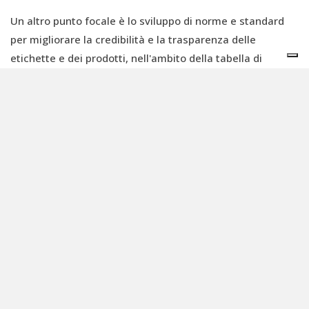
Un altro punto focale è lo sviluppo di norme e standard
per migliorare la credibilità e la trasparenza delle
etichette e dei prodotti, nell'ambito della tabella di
marcia per la standardizzazione dell'economia circolare.
La Strategia nazionale tedesca per l'economia circolare
mira ad aumentare in modo significativo l'uso dei riciclati
nei principali flussi di materiali e gruppi di prodotti.
Settori economici in primo piano
La strategia ha identificato alcuni campi d'azione sui quali
le misure dovrebbero inizialmente concentrarsi in via
prioritaria. Si tratta di settori in cui si riscontra un
potenziale particolarmente elevato per l'economia
circolare a causa dell'elevato consumo di materie prime e
della produzione di rifiuti e di flussi di massa significativi.