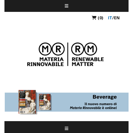
(0)
IT
/
EN