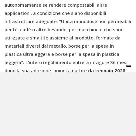
autonomamente se rendere compostabili altre
applicazioni, a condizione che siano disponibili
infrastrutture adeguate: “Unità monodose non permeabili
per tè, caffè o altre bevande, per macchine e che sono
utilizzate e smaltite assieme al prodotto, formate da
materiali diversi dal metallo, borse per la spesa in
plastica ultraleggera e borse per la spesa in plastica
leggera”. L'intero regolamento entrerà in vigore 36 mesi
dopo la sua adozione, quindi a partire
da gennaio 2028
.
L'impatto di questo nuovo regolamento è già risultato
evidente durante la conferenza, quando due aziende,
TotalEnergies Corbion (FR/NL) e Sinclair International
(UK), hanno presentato durante l’EBC2024 etichette
adesive per frutta e verdura realizzate con plastiche,
colle e inchiostri
compostabili industrialmente
. Altre
aziende seguiranno presto, dimostrando il dinamismo e