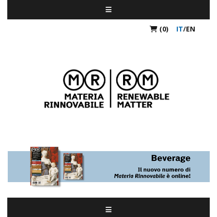
(0)
IT
/
EN