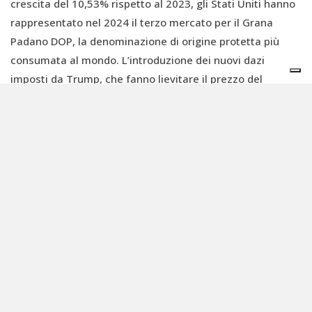
crescita del 10,53% rispetto al 2023, gli Stati Uniti hanno
rappresentato nel 2024 il terzo mercato per il Grana
Padano DOP, la denominazione di origine protetta più
consumata al mondo. L’introduzione dei nuovi dazi
imposti da Trump, che fanno lievitare il prezzo del
formaggio del 20%, mette seriamente a rischio il
consolidamento di questo mercato e le prospettive future
dell’export negli USA.
“Finora, su ogni forma di Grana Padano esportata negli
Stati Uniti era applicato un dazio pari al 15% del valore
fatturato per circa 2,40 euro al kg”, spiega Berni. “Con
l’aumento del 20%, il prelievo allo sbarco in USA salirà a
quasi 6 euro al kg al consumo che si amplificheranno
ulteriormente, con inevitabili conseguenze sui prezzi
americani. Il 39% esibito ieri sera sulle tabelle di Trump
non è vero per quanto riguarda il caseario perché il dazio