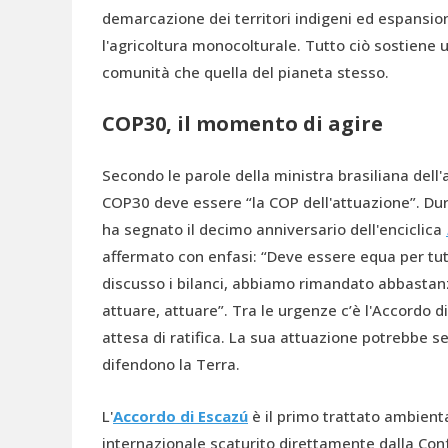
demarcazione dei territori indigeni ed espansion
l'agricoltura monocolturale. Tutto ciò sostiene u
comunità che quella del pianeta stesso.
COP30, il momento di agire
Secondo le parole della ministra brasiliana dell
COP30 deve essere “la COP dell'attuazione”. Dur
ha segnato il decimo anniversario dell'enciclica
affermato con enfasi: “Deve essere equa per tutt
discusso i bilanci, abbiamo rimandato abbastanz
attuare, attuare”. Tra le urgenze c’è l'Accordo d
attesa di ratifica. La sua attuazione potrebbe s
difendono la Terra.
L'
Accordo di Escazú
è il primo trattato ambienta
internazionale scaturito direttamente dalla Con