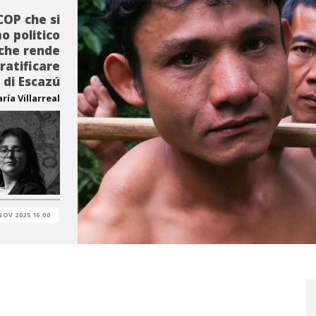
COP che si
o politico
 che rende
ratificare
 di Escazú
ría Villarreal
NOV 2025 16:00