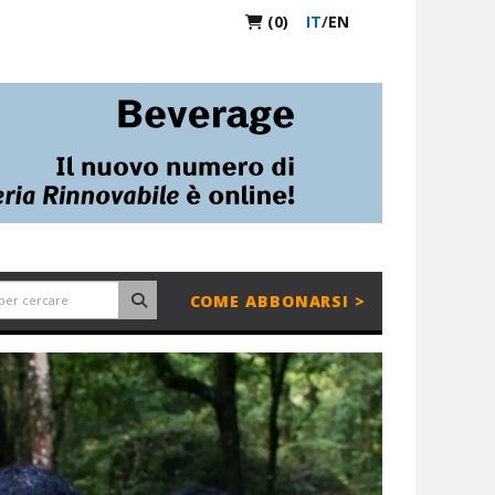
(0)
IT
/
EN
COME ABBONARSI >