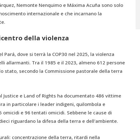
a Márquez, Nemonte Nenquimo e Máxima Acuña sono solo
noscimento internazionale e che incarnano la
te.
icentro della violenza
el Pará, dove si terrà la COP30 nel 2025, la violenza
elli allarmanti. Tra il 1985 e il 2023, almeno 612 persone
nello stato, secondo la Commissione pastorale della terra
l Justice e Land of Rights ha documentato 486 vittime
ra in particolare i leader indigeni, quilombola e
55 omicidi e 96 tentati omicidi. Sebbene le cause di
 dieci riguardano la difesa della terra e dell'ambiente.
urali: concentrazione della terra, ritardi nella