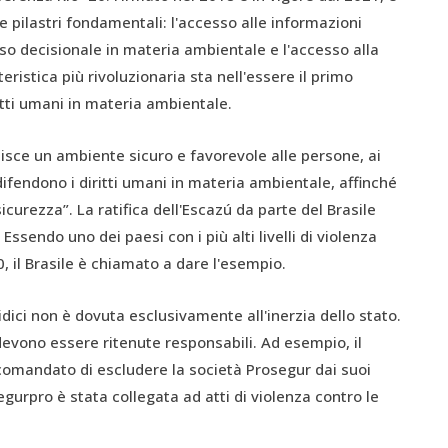
re pilastri fondamentali: l'accesso alle informazioni
so decisionale in materia ambientale e l'accesso alla
eristica più rivoluzionaria sta nell'essere il primo
itti umani in materia ambientale.
ntisce un ambiente sicuro e favorevole alle persone, ai
ifendono i diritti umani in materia ambientale, affinché
icurezza”. La ratifica dell'Escazú da parte del Brasile
sendo uno dei paesi con i più alti livelli di violenza
0, il Brasile è chiamato a dare l'esempio.
idici non è dovuta esclusivamente all'inerzia dello stato.
devono essere ritenute responsabili. Ad esempio, il
mandato di escludere la società Prosegur dai suoi
egurpro è stata collegata ad atti di violenza contro le