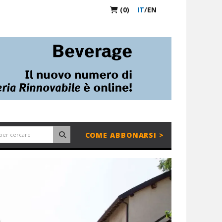
(0)
IT
/
EN
COME ABBONARSI >