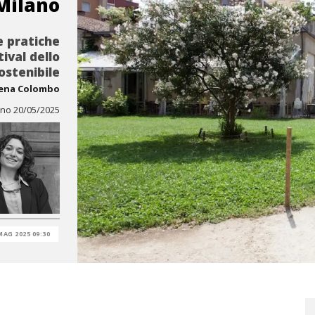
Milano
e pratiche
tival dello
ostenibile
lena Colombo
ano 20/05/2025
MAG 2025 09:30