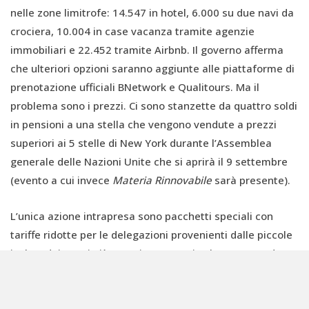
nelle zone limitrofe: 14.547 in hotel, 6.000 su due navi da
crociera, 10.004 in case vacanza tramite agenzie
immobiliari e 22.452 tramite Airbnb. Il governo afferma
che ulteriori opzioni saranno aggiunte alle piattaforme di
prenotazione ufficiali BNetwork e Qualitours. Ma il
problema sono i prezzi. Ci sono stanzette da quattro soldi
in pensioni a una stella che vengono vendute a prezzi
superiori ai 5 stelle di New York durante l’Assemblea
generale delle Nazioni Unite che si aprirà il 9 settembre
(evento a cui invece
Materia Rinnovabile
sarà presente).
L’unica azione intrapresa sono pacchetti speciali con
tariffe ridotte per le delegazioni provenienti dalle piccole
isole e dai paesi più poveri − categorie che comprendono
oltre un terzo dei membri dell'ONU − per cui si sono
messe a disposizione 15 camere singole per delegazione