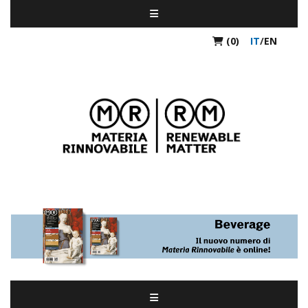
(0)
IT
/
EN