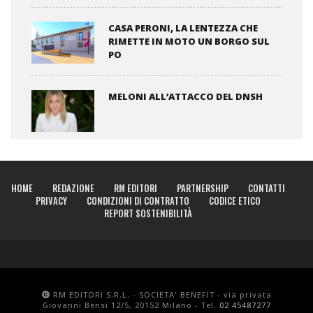
CASA PERONI, LA LENTEZZA CHE
RIMETTE IN MOTO UN BORGO SUL
PO
MELONI ALL’ATTACCO DEL DNSH
HOME
REDAZIONE
RM EDITORI
PARTNERSHIP
CONTATTI
PRIVACY
CONDIZIONI DI CONTRATTO
CODICE ETICO
REPORT SOSTENIBILITÀ
RM EDITORI S.R.L. - SOCIETA' BENEFIT - via privata
Giovanni Bensi 12/5, 20152 Milano - Tel.
02 45487277