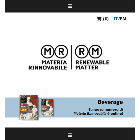
(0)
IT
/
EN