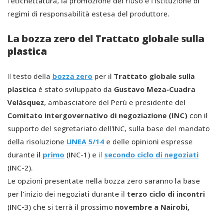
l’etichettatura, la promozione del riuso e l’istituzione di
regimi di responsabilità estesa del produttore.
La bozza zero del Trattato globale sulla
plastica
Il testo della
bozza zero
per il
T
rattato globale sulla
plastica
è stato sviluppato da
Gustavo Meza-Cuadra
Velásquez
, ambasciatore del Perù e presidente del
Comitato intergovernativo di negoziazione (INC)
con il
supporto del segretariato dell'INC, sulla base del mandato
della risoluzione
UNEA 5/14
e delle opinioni espresse
durante il
primo
(INC-1) e il
secondo ciclo di negoziati
(INC-2).
Le opzioni presentate nella bozza zero saranno la base
per l’inizio dei negoziati durante il
terzo ciclo di incontri
(INC-3) che si terrà il prossimo
novembre a Nairobi,