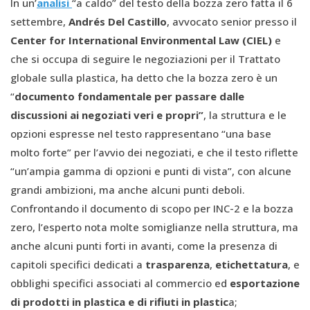
In un’
analisi
“a caldo” del testo della bozza zero fatta il 6
settembre,
Andrés Del Castillo
, avvocato senior presso il
Center for International Environmental Law (CIEL)
e
che si occupa di seguire le negoziazioni per il Trattato
globale sulla plastica, ha detto che la bozza zero è un
“
documento fondamentale per passare dalle
discussioni ai negoziati veri e propri”
, la struttura e le
opzioni espresse nel testo rappresentano “una base
molto forte” per l’avvio dei negoziati, e che il testo riflette
“un’ampia gamma di opzioni e punti di vista”, con alcune
grandi ambizioni, ma anche alcuni punti deboli.
Confrontando il documento di scopo per INC-2 e la bozza
zero, l’esperto nota molte somiglianze nella struttura, ma
anche alcuni punti forti in avanti, come la presenza di
capitoli specifici dedicati a
trasparenza
,
etichettatura
, e
obblighi specifici associati al commercio ed
esportazione
di prodotti in plastica e di rifiuti in plastic
a;