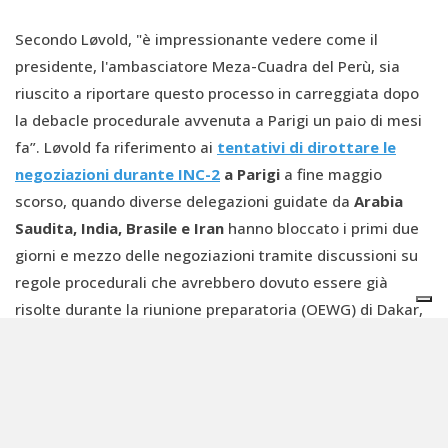
Secondo Løvold, "è impressionante vedere come il
presidente, l'ambasciatore Meza-Cuadra del Perù, sia
riuscito a riportare questo processo in carreggiata dopo
la debacle procedurale avvenuta a Parigi un paio di mesi
fa”. Løvold fa riferimento ai
tentativi di dirottare le
negoziazioni durante INC-2
a Parigi
a fine maggio
scorso, quando diverse delegazioni guidate da
Arabia
Saudita, India, Brasile e Iran
hanno bloccato i primi due
giorni e mezzo delle negoziazioni tramite discussioni su
regole procedurali che avrebbero dovuto essere già
risolte durante la riunione preparatoria (OEWG) di Dakar,
in Senegal nel giugno 2022.
Ora è necessario risolvere l’impasse
procedurale