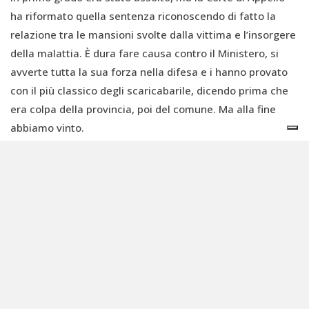
ha riformato quella sentenza riconoscendo di fatto la
relazione tra le mansioni svolte dalla vittima e l’insorgere
della malattia. È dura fare causa contro il Ministero, si
avverte tutta la sua forza nella difesa e i hanno provato
con il più classico degli scaricabarile, dicendo prima che
era colpa della provincia, poi del comune. Ma alla fine
abbiamo vinto.
Le istituzioni dovrebbero proteggere i lavoratori…
Eppure c’è stato bisogno di espugnare il fortino per
ottenere il riconoscimento del diritto a essere risarciti.
Non ci fermiamo qui.
L’ultimo rapporto pubblicato del Registro nazionale
mesoteliomi, del 2024, contiene dati fino al 2021 e