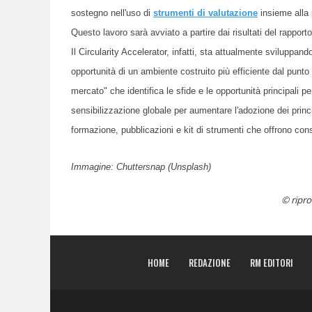
sostegno nell'uso di
strumenti di valutazione
insieme alla
Questo lavoro sarà avviato a partire dai risultati del rapport
Il Circularity Accelerator, infatti, sta attualmente sviluppa
opportunità di un ambiente costruito più efficiente dal punto d
mercato" che identifica le sfide e le opportunità principali p
sensibilizzazione globale per aumentare l'adozione dei princip
formazione, pubblicazioni e kit di strumenti che offrono cons
Immagine: C
huttersnap
(Unsplash)
© ripro
HOME
REDAZIONE
RM EDITORI