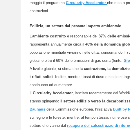
maggio il programma
Circularity Accelerator
che mira a pro
costruzioni.
Edilizia, un settore dal pesante impatto ambientale
L'
ambiente costruito
è responsabile del
37% delle emissi
rappresenta annualmente circa il
40% della domanda globa
popolazione mondiale vivranno nelle città, consumando il 75%
globali e oltre il 60% delle emissioni di gas serra (fonte:
Glo
A livello globale, si stima che l
a costruzione, la demolizion
i rifiuti solidi
. Inoltre, mentre i tassi di riuso e riciclo rist
continuano ad aumentare.
Il
Circularity Accelerator,
lanciato recentemente dal WorldGB
stanno spingendo il
settore edilizio verso la decarbonizz
Bauhaus
della Commissione europea, l’iniziativa
Built by 
sul legno e le forest
e
, mentre, al tempo stesso, numerose 
settore che vanno dal
recupero del calcestruzzo di ritorn