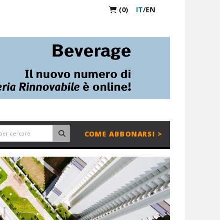
(0)
IT
/
EN
COME ABBONARSI >