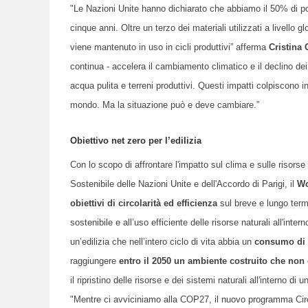
"Le Nazioni Unite hanno dichiarato che abbiamo il 50% di pos
cinque anni. Oltre un terzo dei materiali utilizzati a livello
viene mantenuto in uso in cicli produttivi” afferma
Cristina
continua -
accelera il cambiamento climatico e il declino de
acqua pulita e terreni produttivi. Questi impatti colpiscono i
mondo. Ma la situazione può e deve cambiare.”
Obiettivo net zero per l’edilizia
Con lo scopo di affrontare l'impatto sul clima e sulle risorse 
Sostenibile delle Nazioni Unite e dell'Accordo di Parigi, il
Wo
obiettivi di circolarità ed efficienza
sul breve e lungo term
sostenibile e all’uso efficiente delle risorse naturali all'intern
un’edilizia che nell’intero ciclo di vita abbia un
consumo di r
raggiungere
entro il 2050 un ambiente costruito che non 
il ripristino delle risorse e dei sistemi naturali all'interno di
"
M
entre ci avviciniamo alla COP27, il nuovo programma Circul