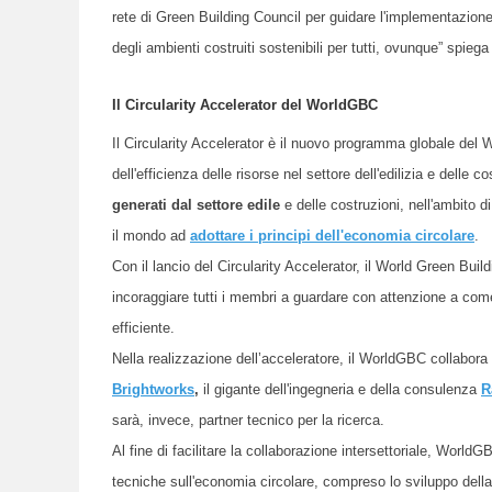
rete di Green Building Council per guidare l'implementazion
degli ambienti costruiti sostenibili per tutti, ovunque”
spiega
Il Circularity Accelerator del WorldGBC
Il Circularity Accelerator è il nuovo programma globale del 
dell'efficienza delle risorse nel settore dell'edilizia e delle c
generati dal settore edile
e delle costruzioni, nell'ambito d
il mondo ad
adottare i principi dell'economia circolare
.
Con il lancio del Circularity Accelerator, il World Green Buil
incoraggiare tutti i membri a guardare con attenzione a come i
efficiente.
Nella realizzazione dell’acceleratore, il WorldGBC collabora 
Brightworks
,
il gigante dell'ingegneria e della consulenza
R
sarà, invece, partner tecnico per la ricerca.
Al fine di facilitare la collaborazione intersettoriale, Worl
tecniche sull'economia circolare, compreso lo sviluppo dell