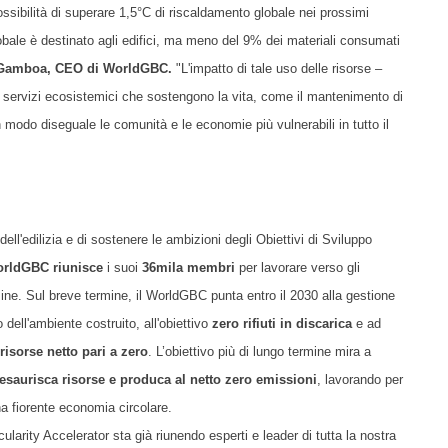
sibilità di superare 1,5°C di riscaldamento globale nei prossimi
 globale è destinato agli edifici, ma meno del 9% dei materiali consumati
 Gamboa, CEO di WorldGBC.
"L'impatto di tale uso delle risorse
–
i servizi ecosistemici che sostengono la vita, come il mantenimento di
n modo diseguale le comunità e le economie più vulnerabili in tutto il
dell'edilizia e di sostenere le ambizioni degli Obiettivi di Sviluppo
rldGBC riunisce
i suoi
36
mila
membri
per lavorare verso gli
ine. Sul breve termine, il WorldGBC punta entro il 2030 alla gestione
o dell'ambiente costruito, all'obiettivo
zero rifiuti in discarica
e ad
isorse netto pari a zero
. L’obiettivo più di lungo termine mira a
esaurisca risorse e produca al netto zero emissioni
, lavorando per
 una fiorente economia circolare.
arity Accelerator sta già riunendo esperti e leader di tutta la nostra