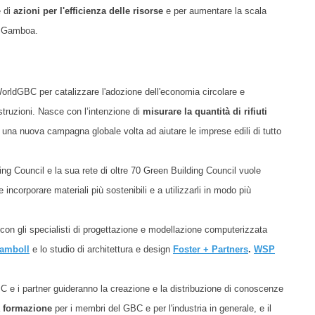
e di
azioni per l'efficienza delle risorse
e
per aumentare la scala
Gamboa.
WorldGBC per catalizzare l'adozione dell'economia circolare e
ostruzioni.
N
asce con l’intenzione di
misurare la quantità di rifiuti
i una nuova campagna globale volta ad aiutare le imprese edili di tutto
ding Council e la sua rete di oltre 70 Green Building Council vuole
ncorporare materiali più sostenibili e a utilizzarli in modo più
con gli specialisti di
progettazione e modellazione computerizzata
amboll
e lo studio di architettura e design
Foster + Partners
.
WSP
dGBC e i partner guideranno la creazione e la distribuzione di conoscenze
a
formazione
per i membri del GBC e per l'industria in generale, e il