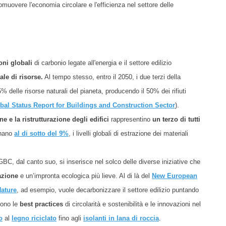
muovere l'economia circolare e l'efficienza nel settore delle
oni globali
di carbonio legate all'energia e il settore edilizio
le di risorse.
Al tempo stesso, entro il 2050, i due terzi della
 delle risorse naturali del pianeta, producendo il 50% dei rifiuti
bal Status Report for Buildings and Construction Sector
).
e e la ristrutturazione degli edifici
rappresentino
un terzo di tutti
agnano
al di sotto del 9%
, i livelli globali di estrazione dei materiali
C, dal canto suo, si inserisce nel solco delle diverse iniziative che
azione
e un’impronta ecologica più lieve. Al di là del
New European
Nature
, ad esempio, vuole decarbonizzare il settore edilizio puntando
sono le
best practices
di circolarità e sostenibilità e le innovazioni nel
o
al
legno riciclato
fino agli
isolanti in lana di roccia
.