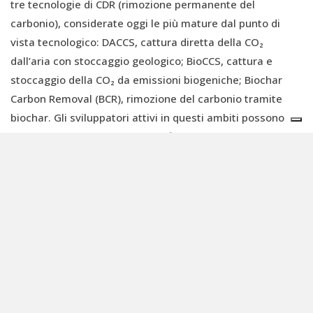
tre tecnologie di CDR (rimozione permanente del
carbonio), considerate oggi le più mature dal punto di
vista tecnologico: DACCS, cattura diretta della CO₂
dall’aria con stoccaggio geologico; BioCCS, cattura e
stoccaggio della CO₂ da emissioni biogeniche; Biochar
Carbon Removal (BCR), rimozione del carbonio tramite
biochar. Gli sviluppatori attivi in questi ambiti possono
ora iniziare a richiedere la certificazione CRCF dell’UE.
Tecnologie emergenti come quelle di
Limenet
, ovvero
l’Ocean Alkalinity Enhancement (OAE), non rientrano
ancora tra le metodologie adottate, poiché si trovano in
una fase di sviluppo più precoce. Tuttavia, l’approvazione
di questo primo set rappresenta un segnale molto
positivo e un precedente fondamentale anche per
l’inclusione futura dell’OAE.