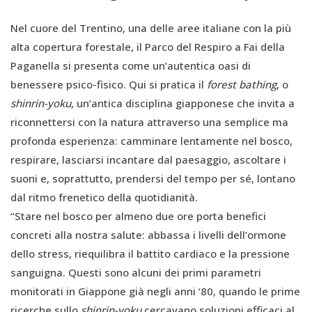
Nel cuore del Trentino, una delle aree italiane con la più
alta copertura forestale, il Parco del Respiro a Fai della
Paganella si presenta come un’autentica oasi di
benessere psico-fisico. Qui si pratica il
forest bathing
, o
shinrin-yoku
, un’antica disciplina giapponese che invita a
riconnettersi con la natura attraverso una semplice ma
profonda esperienza: camminare lentamente nel bosco,
respirare, lasciarsi incantare dal paesaggio, ascoltare i
suoni e, soprattutto, prendersi del tempo per sé, lontano
dal ritmo frenetico della quotidianità.
“Stare nel bosco per almeno due ore porta benefici
concreti alla nostra salute: abbassa i livelli dell’ormone
dello stress, riequilibra il battito cardiaco e la pressione
sanguigna. Questi sono alcuni dei primi parametri
monitorati in Giappone già negli anni ‘80, quando le prime
ricerche sullo
shinrin-yoku
cercavano soluzioni efficaci al