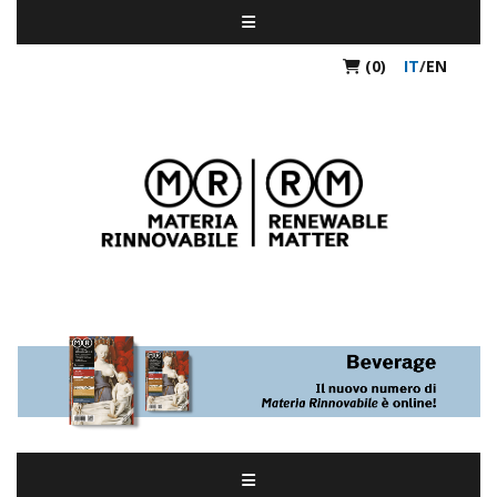
(0)
IT
/
EN