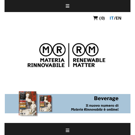
(0)
IT
/
EN