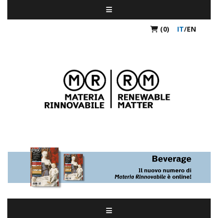
(0)
IT
/
EN