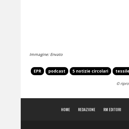
Immagine: Envato
EPR
podcast
5 notizie circolari
tessil
© ripro
HOME
REDAZIONE
RM EDITORI