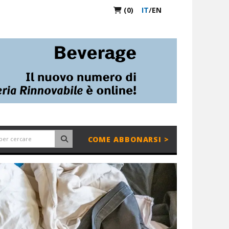
(0)
IT
/
EN
COME ABBONARSI >