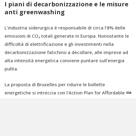
I piani di decarbonizzazione e le misure
anti greenwashing
L’industria siderurgica è responsabile di circa l’8% delle
emissioni di CO₂ totali generate in Europa. Nonostante le
difficoltà di elettrificazione e gli investimenti nella
decarbonizzazione fatichino a decollare, alle imprese ad
alta intensità energetica conviene puntare sull’energia
pulita.
La proposta di Bruxelles per ridurre le bollette
energetiche si intreccia con l’Action Plan for Affordable
Energy che promette sgravi fiscali e agevolazioni per
stipulare i cosiddetti
Power Purchase Agreements (PPA)
,
contratti privati di lunga durata (pluriennale) per
l’acquisto di energia elettrica rinnovabile a un prezzo
prestabilito.