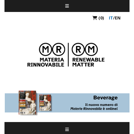
(0)
IT
/
EN