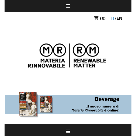
(0)
IT
/
EN