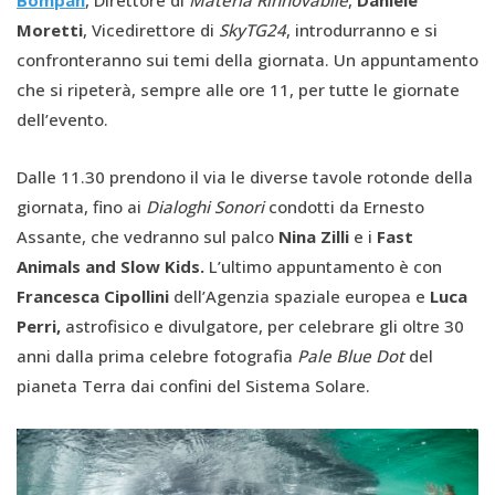
Bompan
, Direttore di
Materia Rinnovabile
,
Daniele
Moretti
, Vicedirettore di
SkyTG24
, introdurranno e si
confronteranno sui temi della giornata. Un appuntamento
che si ripeterà, sempre alle ore 11, per tutte le giornate
dell’evento.
Dalle 11.30 prendono il via le diverse tavole rotonde della
giornata, fino ai
Dialoghi Sonori
condotti da Ernesto
Assante, che
vedranno sul palco
Nina Zilli
e i
Fast
Animals and Slow Kids.
L’ultimo appuntamento è con
Francesca Cipollini
dell’Agenzia spaziale europea e
Luca
Perri,
astrofisico e divulgatore, per celebrare gli oltre 30
anni dalla prima celebre fotografia
Pale Blue Dot
del
pianeta Terra dai confini del Sistema Solare.