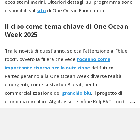
ecosistemi marini. Ulteriori dettagli sul programma sono
disponibili sul
sito
di One Ocean Foundation.
Il cibo come tema chiave di One Ocean
Week 2025
Tra le novità di quest’anno, spicca l’attenzione al “blue
food”, ovvero la filiera che vede
l’oceano come
importante risorsa per la nutrizione
del futuro.
Parteciperanno alla One Ocean Week diverse realtà
emergenti, come la startup Blueat, per la
commercializzazione del
granchio blu
, il progetto di
economia circolare AlgaUlisse, e infine KelpEAT, food-
tech italiana che crea snack a base di alghe.
Sul questo tema Anna Scavuzzo, la vicesindaca e
assessora all’istruzione con delega alla food policy di