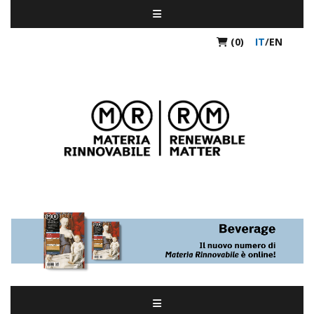
(0)
IT
/
EN