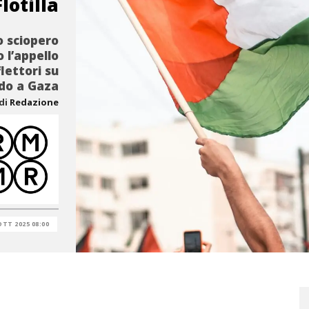
lotilla
o sciopero
 l’appello
flettori su
do a Gaza
di
Redazione
OTT 2025 08:00