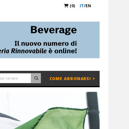
(0)
IT
/
EN
COME ABBONARSI >