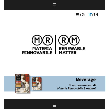
(0)
IT
/
EN