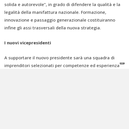
solida e autorevole”, in grado di difendere la qualità e la
legalità della manifattura nazionale. Formazione,
innovazione e passaggio generazionale costituiranno
infine gli assi trasversali della nuova strategia.
I nuovi vicepresidenti
A supportare il nuovo presidente sarà una squadra di
imprenditori selezionati per competenze ed esperienza
nei diversi ambiti della filiera. I vicepresidenti nominati
sono Silvana Pezzoli (Sitip Spa), vicepresidente vicaria
con delega alla crescita associativa e alla comunicazione
interna; Stefano Albini (Cotonificio Albini Spa), per Europa
e Normativa; Michele Bocchese (Miles Manifattura Spa),
per auditing e legalità; Gianluca Brenna (Stamperia di
Lipomo Spa), per il welfare; Stefano Canali (Canali Spa),
per l’internazionalizzazione; Andrea Crespi (Eurojersey