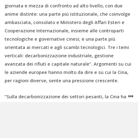
giornata e mezza di confronto ad alto livello, con due
anime distinte: una parte più istituzionale, che coinvolge
ambasciata, consolato e Ministero degli Affari Esteri e
Cooperazione Internazionale, insieme alle controparti
tecnologiche e governative cinesi; e una parte più
orientata ai mercati e agli scambi tecnologici. Tre i temi
verticali: decarbonizzazione industriale, gestione
avanzata dei rifiuti e capitale naturale”. Argomenti su cui
le aziende europee hanno molto da dire e su cui la Cina,
per ragioni diverse, sente una pressione crescente.
“Sulla decarbonizzazione dei settori pesanti, la Cina ha
obiettivi ambiziosi (carbon neutrality al 2060), ma
l'attuabilità nelle industrie
hard-to-abate
è ancora un
territorio aperto”, osserva Astolfi. “Sull'economia
circolare e la gestione dei rifiuti, l’Europa ha costruito in
trent'anni un sistema ingegneristico di eccellenza, sia dal