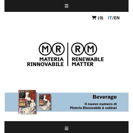
(0)
IT
/
EN