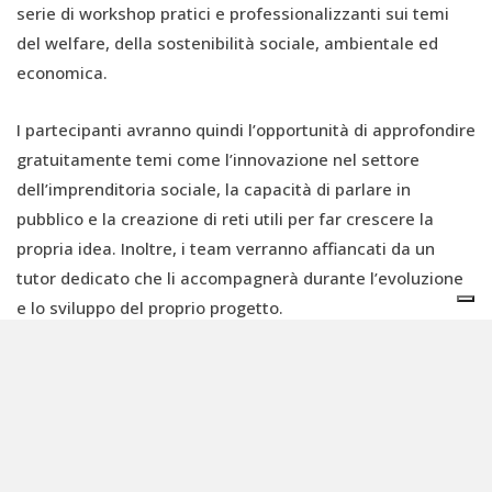
serie di workshop pratici e professionalizzanti sui temi
del welfare, della sostenibilità sociale, ambientale ed
economica.
I partecipanti avranno quindi l’opportunità di approfondire
gratuitamente temi come l’innovazione nel settore
dell’imprenditoria sociale, la capacità di parlare in
pubblico e la creazione di reti utili per far crescere la
propria idea. Inoltre, i team verranno affiancati da un
tutor dedicato che li accompagnerà durante l’evoluzione
e lo sviluppo del proprio progetto.
Inoltre, le idee di impresa che avranno preso parte ad
almeno il 51% degli appuntamenti del percorso formativo
potranno candidarsi alla 7ª edizione di Trentino Startup
Valley per la categoria impatto sociale, godendo di 6
punti di premialità che verranno aggiunti direttamente al