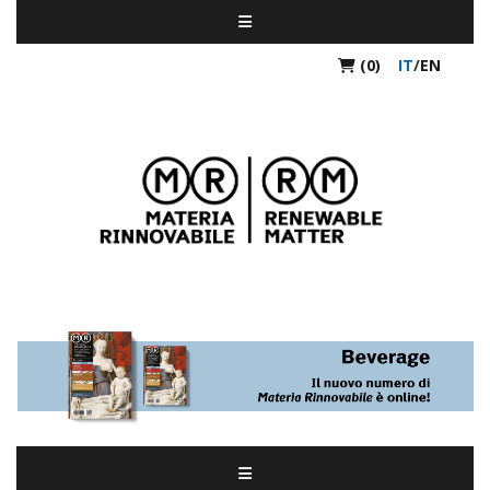
(0)
IT
/
EN