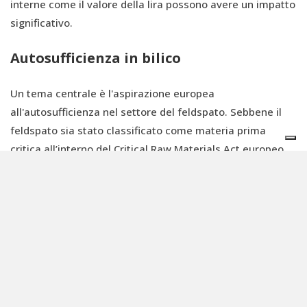
interne come il valore della lira possono avere un impatto
significativo.
Autosufficienza in bilico
Un tema centrale è l'aspirazione europea
all'autosufficienza nel settore del feldspato. Sebbene il
feldspato sia stato classificato come materia prima
critica all’interno del Critical Raw Materials Act europeo,
Dondi definisce tale classificazione un “ossimoro”, data la
sua abbondanza nella crosta terrestre.
“La vera sfida non è la disponibilità del minerale in sé, ma
la presenza di giacimenti sfruttabili a condizioni
economiche e, soprattutto, la necessità specifica
dell'industria ceramica di feldspato sodico”, spiega.
“Nonostante l’Europa produca una notevole quantità di