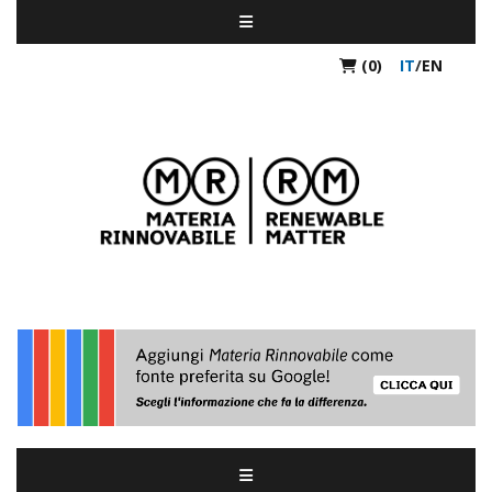
(0)
IT
/
EN