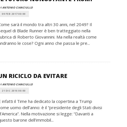
I ANTONIO CIANCIULLO
09 FEB 2017 00:00
Come sarà il mondo tra altri 30 anni, nel 2049? Il
sequel di Blade Runner è ben tratteggiato nella
rubrica di Roberto Giovannini. Ma nella realtà come
andranno le cose? Ogni anno che passa le pre...
UN RICICLO DA EVITARE
I ANTONIO CIANCIULLO
21 DIC 2016 00:00
E infatti il Time ha dedicato la copertina a Trump
come uomo dell’anno: è il “presidente degli Stati divisi
d’America”. Nella motivazione si legge: “Davanti a
questo barone dell’immobil...