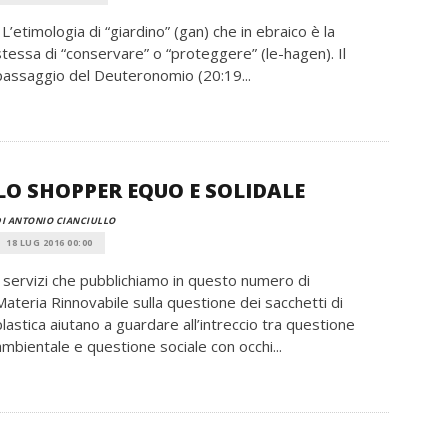
L’etimologia di “giardino” (gan) che in ebraico è la
stessa di “conservare” o “proteggere” (le-hagen). Il
passaggio del Deuteronomio (20:19...
LO SHOPPER EQUO E SOLIDALE
I ANTONIO CIANCIULLO
18 LUG 2016 00:00
I servizi che pubblichiamo in questo numero di
Materia Rinnovabile sulla questione dei sacchetti di
plastica aiutano a guardare all’intreccio tra questione
ambientale e questione sociale con occhi...