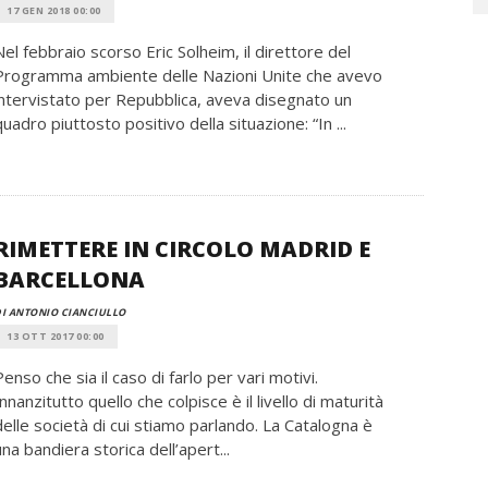
17 GEN 2018 00:00
Nel febbraio scorso Eric Solheim, il direttore del
Programma ambiente delle Nazioni Unite che avevo
intervistato per Repubblica, aveva disegnato un
quadro piuttosto positivo della situazione: “In ...
RIMETTERE IN CIRCOLO MADRID E
BARCELLONA
I ANTONIO CIANCIULLO
13 OTT 2017 00:00
Penso che sia il caso di farlo per vari motivi.
Innanzitutto quello che colpisce è il livello di maturità
delle società di cui stiamo parlando. La Catalogna è
una bandiera storica dell’apert...