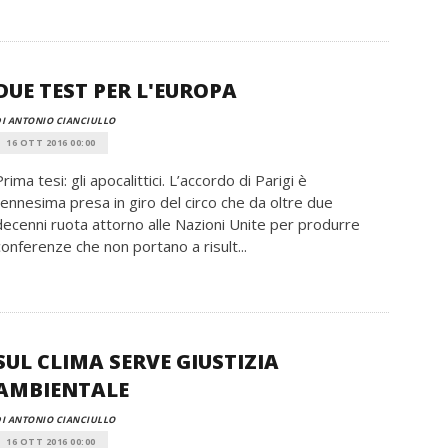
DUE TEST PER L'EUROPA
I ANTONIO CIANCIULLO
16 OTT 2016 00:00
Prima tesi: gli apocalittici. L’accordo di Parigi è
l’ennesima presa in giro del circo che da oltre due
decenni ruota attorno alle Nazioni Unite per produrre
conferenze che non portano a risult...
SUL CLIMA SERVE GIUSTIZIA
AMBIENTALE
I ANTONIO CIANCIULLO
16 OTT 2016 00:00