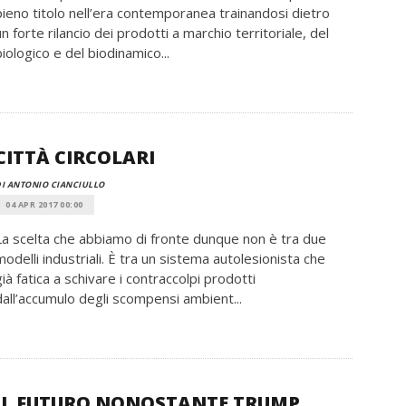
pieno titolo nell’era contemporanea trainandosi dietro
un forte rilancio dei prodotti a marchio territoriale, del
biologico e del biodinamico...
CITTÀ CIRCOLARI
I ANTONIO CIANCIULLO
04 APR 2017 00:00
La scelta che abbiamo di fronte dunque non è tra due
modelli industriali. È tra un sistema autolesionista che
già fatica a schivare i contraccolpi prodotti
dall’accumulo degli scompensi ambient...
IL FUTURO NONOSTANTE TRUMP