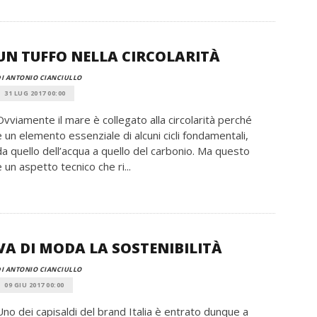
UN TUFFO NELLA CIRCOLARITÀ
I ANTONIO CIANCIULLO
31 LUG 2017 00:00
Ovviamente il mare è collegato alla circolarità perché
è un elemento essenziale di alcuni cicli fondamentali,
da quello dell’acqua a quello del carbonio. Ma questo
è un aspetto tecnico che ri...
VA DI MODA LA SOSTENIBILITÀ
I ANTONIO CIANCIULLO
09 GIU 2017 00:00
Uno dei capisaldi del brand Italia è entrato dunque a