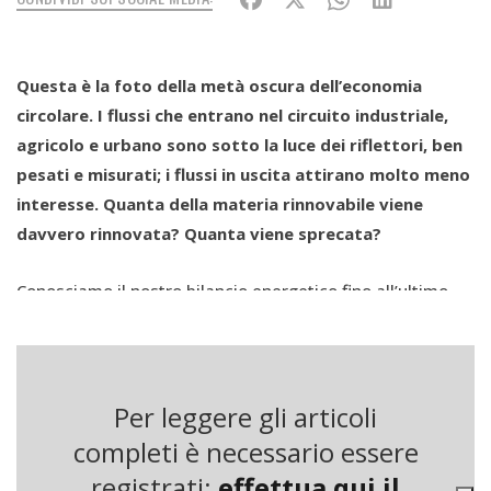
Questa è la foto della metà oscura dell’economia
circolare. I flussi che entrano nel circuito industriale,
agricolo e urbano sono sotto la luce dei riflettori, ben
pesati e misurati; i flussi in uscita attirano molto meno
interesse. Quanta della materia rinnovabile viene
davvero rinnovata? Quanta viene sprecata?
Conosciamo il nostro bilancio energetico fino all’ultimo
chilowattora e non ci sfugge il numero esatto dei cellulari
e dei chili di zucchero immessi sul mercato, ma non
sappiamo dove finiranno i calcinacci dell’edificio che
stanno abbattendo nel nostro quartiere o che fine
Per leggere gli articoli
faranno le bucce dell’arancia che stiamo mangiando.
completi è necessario essere
registrati:
effettua qui il