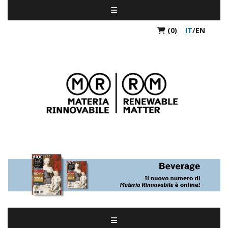
(0)
IT
/
EN