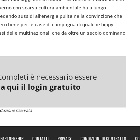
governo con scarsa cultura ambientale ha a lungo
cedendo sussidi all’energia pulita nella convinzione che
ssero bene per le case di campagna di qualche hippy
ssi delle multinazionali che da oltre un secolo dominano
a su tre si accende grazie all’energia pulita e il
sti di lavoro. Ma proprio mentre si traevano i vantaggi
ibrata nella graduazione temporale degli incentivi) è
i completi è necessario essere
 a risparmiare. Si sono persi migliaia di posti di lavoro.
a qui il login gratuito
roprio mentre i paesi leader avanzavano dimostrando che
 Si continua a pagare in bolletta il prezzo
ene in Germania dove la cifra è analoga e il percorso
duzione riservata
lo europeo coinvolgendo l’altra gamba che sostiene
PARTNERSHIP
CONTATTI
PRIVACY
CONDIZIONI DI CONTRATTO
CO