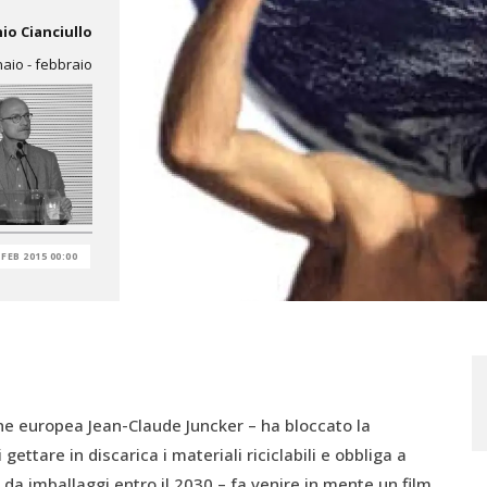
io Cianciullo
naio - febbraio
 FEB 2015 00:00
one europea Jean-Claude Juncker – ha bloccato la
gettare in discarica i materiali riciclabili e obbliga a
uti da imballaggi entro il 2030 – fa venire in mente un film