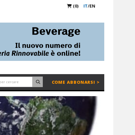
(0)
IT
/
EN
COME ABBONARSI >