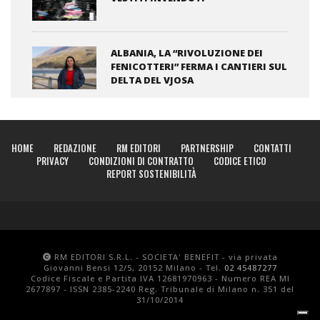
ALBANIA, LA “RIVOLUZIONE DEI
FENICOTTERI” FERMA I CANTIERI SUL
DELTA DEL VJOSA
HOME
REDAZIONE
RM EDITORI
PARTNERSHIP
CONTATTI
PRIVACY
CONDIZIONI DI CONTRATTO
CODICE ETICO
REPORT SOSTENIBILITÀ
RM EDITORI S.R.L. - SOCIETA' BENEFIT - via privata
Giovanni Bensi 12/5, 20152 Milano - Tel.
02 45487277
Codice Fiscale e Partita IVA 12681970963 - Numero REA MI
2677897 - ISSN 2385-2240 Reg. Tribunale di Milano n. 351 del
31/10/2014