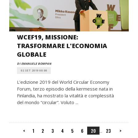
WCEF19, MISSIONE:
TRASFORMARE L'ECONOMIA
GLOBALE
DI EMANUELE BOMPAN
02 SET 2019 00:00
L’edizione 2019 del World Circular Economy
Forum, terzo episodio della kermesse nata in
Finlandia, ha mostrato la vitalità e complessità
del mondo “circular”. Voluto ...
<
1
2
3
4
5
6
20
23
>
...