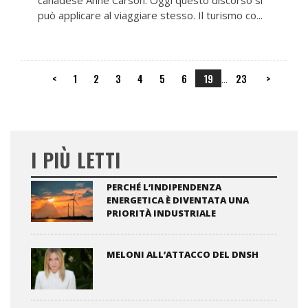
canadese Anne Carson. Oggi questo discorso si
può applicare al viaggiare stesso. Il turismo co...
<
1
2
3
4
5
6
19
23
>
...
I PIÙ LETTI
PERCHÉ L’INDIPENDENZA
ENERGETICA È DIVENTATA UNA
PRIORITÀ INDUSTRIALE
MELONI ALL’ATTACCO DEL DNSH