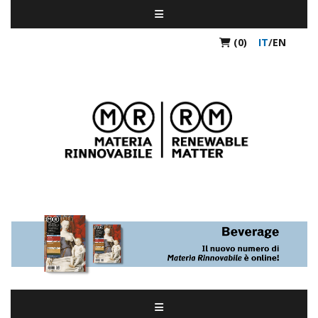
(0)
IT
/
EN