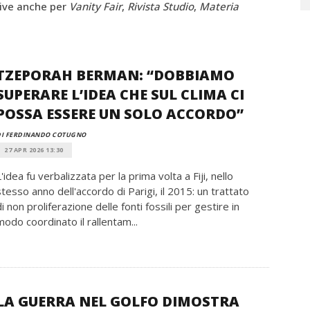
crive anche per
Vanity Fair
,
Rivista Studio
,
Materia
TZEPORAH BERMAN: “DOBBIAMO
SUPERARE L’IDEA CHE SUL CLIMA CI
POSSA ESSERE UN SOLO ACCORDO”
DI FERDINANDO COTUGNO
27 APR 2026 13:30
L'idea fu verbalizzata per la prima volta a Fiji, nello
stesso anno dell'accordo di Parigi, il 2015: un trattato
di non proliferazione delle fonti fossili per gestire in
modo coordinato il rallentam...
LA GUERRA NEL GOLFO DIMOSTRA