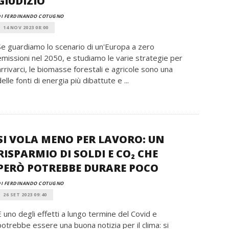
GIUDIZIO
DI FERDINANDO COTUGNO
14 NOV 2023 08:00
Se guardiamo lo scenario di un'Europa a zero
emissioni nel 2050, e studiamo le varie strategie per
arrivarci, le biomasse forestali e agricole sono una
delle fonti di energia più dibattute e ...
SI VOLA MENO PER LAVORO: UN
RISPARMIO DI SOLDI E CO₂ CHE
PERÒ POTREBBE DURARE POCO
DI FERDINANDO COTUGNO
26 SET 2023 09:40
È uno degli effetti a lungo termine del Covid e
potrebbe essere una buona notizia per il clima: si