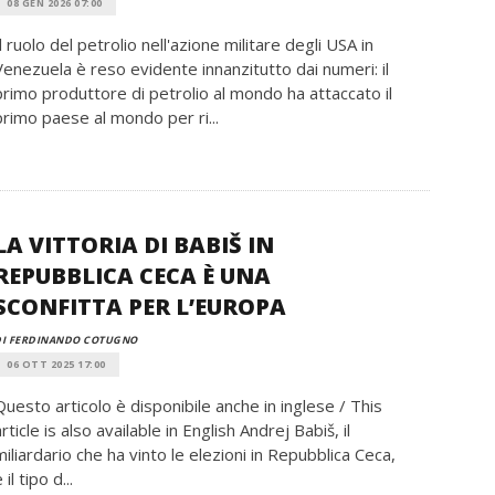
08 GEN 2026 07:00
Il ruolo del petrolio nell'azione militare degli USA in
Venezuela è reso evidente innanzitutto dai numeri: il
primo produttore di petrolio al mondo ha attaccato il
primo paese al mondo per ri...
LA VITTORIA DI BABIŠ IN
REPUBBLICA CECA È UNA
SCONFITTA PER L’EUROPA
DI FERDINANDO COTUGNO
06 OTT 2025 17:00
Questo articolo è disponibile anche in inglese / This
article is also available in English Andrej Babiš, il
miliardario che ha vinto le elezioni in Repubblica Ceca,
 il tipo d...