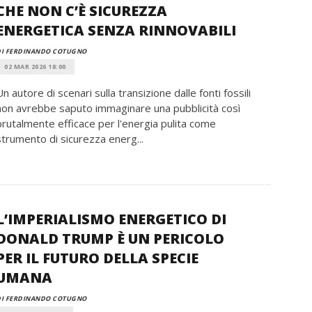
CHE NON C’È SICUREZZA
ENERGETICA SENZA RINNOVABILI
DI FERDINANDO COTUGNO
02 MAR 2026 18:00
Un autore di scenari sulla transizione dalle fonti fossili
non avrebbe saputo immaginare una pubblicità così
brutalmente efficace per l'energia pulita come
strumento di sicurezza energ...
L’IMPERIALISMO ENERGETICO DI
DONALD TRUMP È UN PERICOLO
PER IL FUTURO DELLA SPECIE
UMANA
DI FERDINANDO COTUGNO