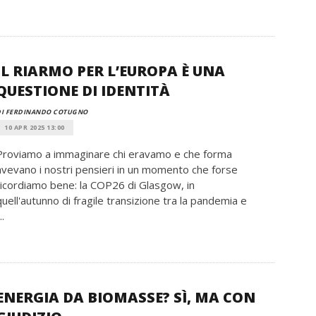
IL RIARMO PER L’EUROPA È UNA
QUESTIONE DI IDENTITÀ
DI FERDINANDO COTUGNO
10 APR 2025 13:00
Proviamo a immaginare chi eravamo e che forma
avevano i nostri pensieri in un momento che forse
ricordiamo bene: la COP26 di Glasgow, in
quell'autunno di fragile transizione tra la pandemia e
..
ENERGIA DA BIOMASSE? SÌ, MA CON