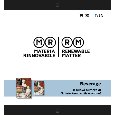
(0)
IT
/
EN