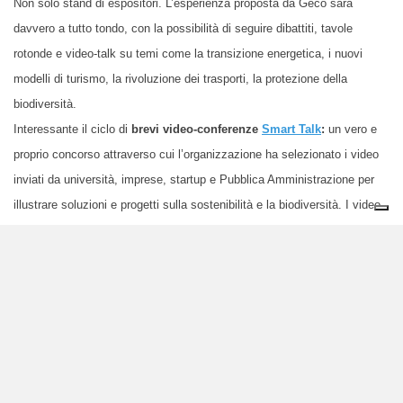
Non solo stand di espositori. L’esperienza proposta da Geco sarà
davvero a tutto tondo, con la possibilità di seguire dibattiti, tavole
rotonde e video-talk su temi come la transizione energetica, i nuovi
modelli di turismo, la rivoluzione dei trasporti, la protezione della
biodiversità.
Interessante il ciclo di
brevi video-conferenze
Smart Talk
:
un vero e
proprio concorso attraverso cui l’organizzazione ha selezionato i video
inviati da università, imprese, startup e Pubblica Amministrazione per
illustrare soluzioni e progetti sulla sostenibilità e la biodiversità. I video
selezionati, della durata di 3 minuti ciascuno, saranno visibili nei tre
giorni della fiera e premiati con riconoscimenti e servizi messi in palio
dai partner dell’evento.
Il ricco
programma di incontri e
tavole rotonde,
consultabile sul
sito
,
prevede poi la partecipazioni di speaker italiani e internazionali dal
mondo delle imprese e delle istituzioni.
Fra gli altri: Roberto
Pietrantonio, CEO
Mazda Motor Italia
; Nicole Hablé, Senior Advisor