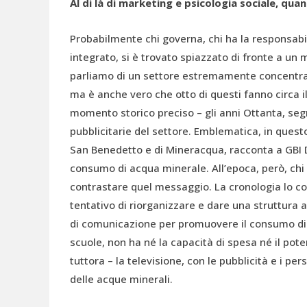
Al di là di marketing e psicologia sociale, qua
Probabilmente chi governa, chi ha la responsabil
integrato, si è trovato spiazzato di fronte a un
parliamo di un settore estremamente concentrato
ma è anche vero che otto di questi fanno circa i
momento storico preciso – gli anni Ottanta, seg
pubblicitarie del settore. Emblematica, in questo
San Benedetto e di Mineracqua, racconta a GBI D
consumo di acqua minerale. All’epoca, però, chi g
contrastare quel messaggio. La cronologia lo con
tentativo di riorganizzare e dare una struttura al
di comunicazione per promuovere il consumo di a
scuole, non ha né la capacità di spesa né il pote
tuttora – la televisione, con le pubblicità e i p
delle acque minerali.