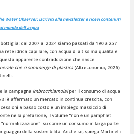
he Water Observer: iscriviti alla newsletter e ricevi contenuti
dal mondo dell'acqua
n bottiglia: dal 2007 al 2024 siamo passati da 190 a 257
na rete idrica capillare, con acqua di altissima qualità e
da questa apparente contraddizione che nasce
inerale che ci sommerge di plastica
(Altreconomia, 2026)
inelli.
i della campagna
Imbrocchiamola!
per il consumo di acqua
me si è affermato un mercato in continua crescita, con
ncessioni a basso costo e un impiego massiccio di
conte nella prefazione, il volume “non è un pamphlet
a “normalizzazione”: su come un consumo in larga parte
 linguaggio della sostenibilità. Anche se, spiega Martinelli