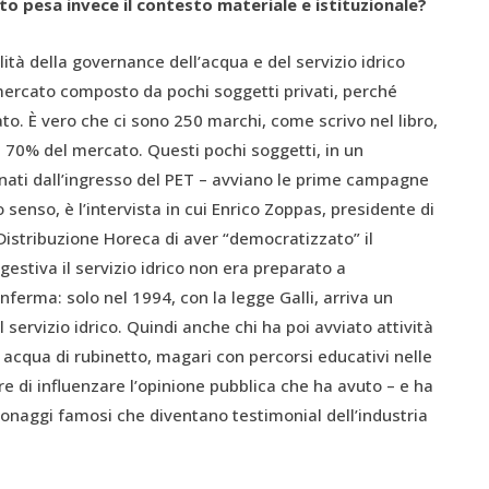
nto pesa invece il contesto materiale e istituzionale?
ità della governance dell’acqua e del servizio idrico
 mercato composto da pochi soggetti privati, perché
. È vero che ci sono 250 marchi, come scrivo nel libro,
l 70% del mercato. Questi pochi soggetti, in un
nati dall’ingresso del PET – avviano le prime campagne
 senso, è l’intervista in cui Enrico Zoppas, presidente di
istribuzione Horeca di aver “democratizzato” il
estiva il servizio idrico non era preparato a
ferma: solo nel 1994, con la legge Galli, arriva un
 servizio idrico. Quindi anche chi ha poi avviato attività
cqua di rubinetto, magari con percorsi educativi nelle
re di influenzare l’opinione pubblica che ha avuto – e ha
ersonaggi famosi che diventano testimonial dell’industria