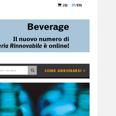
(0)
IT
/
EN
COME ABBONARSI >