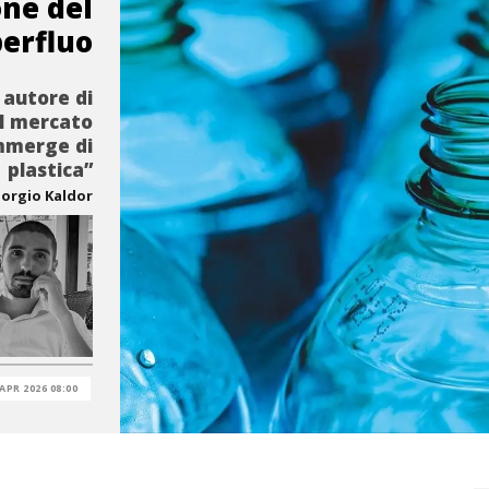
ne del
erfluo
 autore di
ul mercato
ommerge di
plastica”
iorgio Kaldor
 APR 2026 08:00