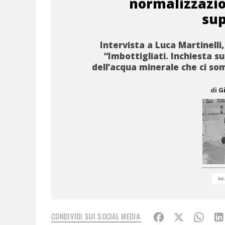
normalizzazio
sup
Intervista a Luca Martinelli,
“Imbottigliati. Inchiesta s
dell’acqua minerale che ci s
di
G
04
CONDIVIDI SUI SOCIAL MEDIA: