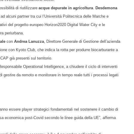
sibilità di riutilizzare
acque depurate in agricoltura
.
Desdemona
d alcuni partner tra cui l’Università Politecnica delle Marche e
vativi del progetto europeo Horizon2020 Digital Water City e le
ura periurbana.
iale
con
Andrea Lanuzza
, Direttore Generale di Gestione dell’azienda
ione con Kyoto Club, che indica la rotta per produrre biocarburante a
 CAP già presenti sul territorio.
esponsabile Operational Intelligence, a chiudere il ciclo di interventi
 gestire da remoto e monitorare in tempo reale tutti i processi legati
ranno essere player strategici fondamentali nel sostenere il cambio di
presa economica post-Covid secondo le linee guida della UE”, afferma