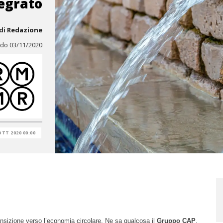
tegrato
di
Redazione
do 03/11/2020
OTT 2020 00:00
ansizione verso l’economia circolare. Ne sa qualcosa il
Gruppo CAP
,