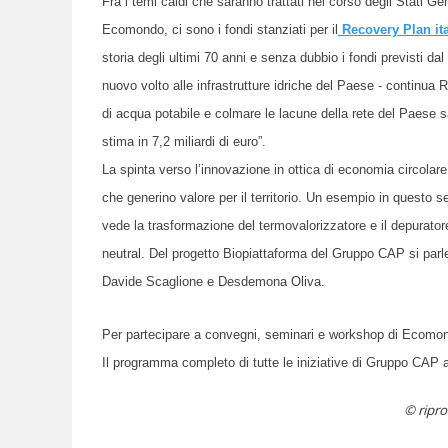
Fra i temi caldi che saranno trattati nel corso
degli Stati Ge
Ecomondo,
ci sono
i fondi stanziati per
il
Recovery Plan
it
storia degli ultimi 70 anni e senza dubbio i fondi previsti 
nuovo volto alle infrastrutture idriche del Paese - continua
di acqua potabile e colmare le lacune della rete del Paese sa
stima in 7,2 miliardi di euro”.
La spinta verso l’innovazione in ottica di economia circolare de
che generino valore per il territorio. Un esempio in questo 
vede la trasformazione del termovalorizzatore e il depurator
neutral.
Del progetto Biopiattaforma del Gruppo CAP si parl
Davide Scaglione
e
Desdemona Oliva.
Per partecipare a convegni, seminari e workshop di Ecomond
Il
programma completo di tutte le iniziative di Gruppo CA
© ripro