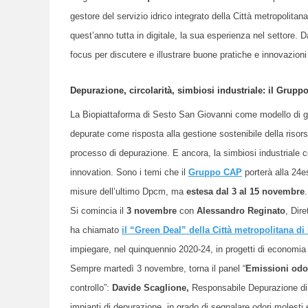
gestore del servizio idrico integrato della Città metropolitana
quest’anno tutta in digitale, la sua esperienza nel settore. 
focus per discutere e illustrare buone pratiche e innovazioni 
Depurazione, circolarità, simbiosi industriale: il Gru
La Biopiattaforma di Sesto San Giovanni come modello di gesti
depurate come risposta alla gestione sostenibile della risors
processo di depurazione.
E
ancora, la simbiosi industriale 
innovation.
Sono i temi che il
Gruppo CAP
porterà alla 24e
misure dell’ultimo Dpcm, ma
estesa dal 3 al 15 novembre
.
Si comincia il
3 novembre
con
Alessandro Reginato
, Dir
ha chiamato
il “Green Deal” della Città metropolitana di
impiegare, nel quinquennio 2020-24, in progetti di economia ci
Sempre martedì 3 novembre, torna il panel “
Emissioni odo
controllo”:
Davide Scaglione,
Responsabile Depurazione di 
impianti di depurazione, in grado di segnalare odori molesti e