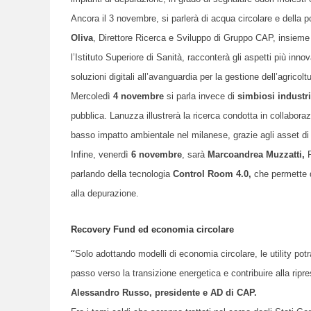
Ancora il 3 novembre, si parlerà di acqua circolare e della pos
Oliva
, Direttore Ricerca e Sviluppo di Gruppo CAP, insieme a
l’Istituto Superiore di Sanità,
racconterà
gli aspetti più inno
soluzioni digitali all’avanguardia per la gestione dell’agricolt
Mercoledì
4 novembre
si parla invece di
simbiosi industr
pubblica.
Lanuzza illustrerà
la ricerca condotta
i
n collaboraz
basso impatto ambientale
nel milanese
, grazie agli asset di
Infine, venerdì
6 novembre
, sarà
Marcoandrea Muzzatti,
R
parlando della tecnologia
Control Room 4.0,
che permette di
alla depurazione.
Recovery Fund ed economia circolare
“
Solo adottando modelli di economia circolare, le utility pot
passo verso la transizione energetica e contribuire alla ri
Alessandro
Russo,
presidente e AD di CAP
.