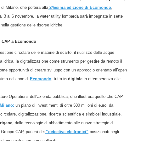
 di Milano, che porterà alla
24esima edizione di Ecomondo
,
Dal 3 al 6 novembre, la water utility lombarda sarà impegnata in sette
nella gestione delle risorse idriche.
ppo CAP a Ecomondo
one circolare delle materie di scarto, il riutilizzo delle acque
a idrica, la digitalizzazione come strumento per gestire da remoto il
come opportunità di creare sviluppo con un approccio orientato all’open
sima edizione di
Ecomondo
,
tutta i
n digitale
in ottemperanza alle
ettore Operations dell’azienda pubblica, che illustrerà quello che CAP
 Milano
:
un piano di investimenti di oltre 500 milioni di euro, da
rcolare, digitalizzazione, ricerca scientifica e simbiosi industriale.
rigene,
dalle tecnologie di abbattimento alle nuove strategie di
Gruppo CAP, parlerà dei
“
detective elettronici
”
posizionati negli
d eventuali sversamenti illeciti.