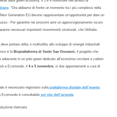
nerali della green economy,
il 3 e 4 novembre nell’ambito di
aliano
. “Ora abbiamo di fronte un momento tra i più complessi nella
dal Next Generation EU devono rappresentare un’opportunità per dare un
 Russo - Per garantire nei prossimi anni un approvvigionamento sicuro
ranno necessari importanti investimenti strutturali, che Utilitalia
ve portare utility e multiutility allo sviluppo di sinergie industriali
senso è la
Biopiattaforma di Sesto San Giovanni,
il progetto che
e adiacente in un polo green dedicato all’economia circolare e carbon
erà
a
Ecomondo
,
il
4
e 5
novembre,
in due appuntamenti
a cura di
o è necessario registrarsi sulla
piattaforma digitale dell’evento
.
P a Ecomondo
è consultabile
sul sito dell’azienda
duzione riservata