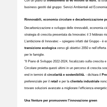
Con un piano di
investimenti di 60 milioni di euro
, la str
business gestiti dal gruppo: Servizi Ambientali ed Economi
Rinnovabili, economia circolare e decarbonizzazione per
Decarbonizzazione e sviluppo delle rinnovabili, economia circ
strategia di crescita presentata da Innovatec il 3 febbraio ri
L’ambizione di Innovatec – spiegano infatti dal Gruppo - è es
transizione ecologica
verso gli obiettivi 2050 e nell’offert
per le famiglie.
“Il Piano di Sviluppo 2022-2024, focalizzato sulla crescita 
Circolare proietta questi ultimi in un percorso di crescita soste
end in termini di
circolarità e sostenibilità.
- dichiara il
Pre
preferenziale per il
retail
e per la
clientela industriale
nonc
trovare soluzioni avanzate a migliorare l’efficienza energetica
Una Venture per promuovere l’innovazione green