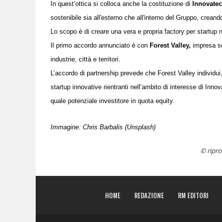
In quest’ottica si colloca anche la costituzione di
Innovatec
sostenibile sia all'esterno che all'interno del Gruppo, creand
Lo scopo è di creare una vera e propria factory per startup n
Il primo accordo annunciato è con
Forest Valley,
impresa s
industrie, città e territori.
L’accordo di partnership prevede che Forest Valley individui, a
startup innovative rientranti nell’ambito di interesse di Inno
quale potenziale investitore in quota equity.
Immagine: C
hris Barbalis
(Unsplash)
© ripro
HOME
REDAZIONE
RM EDITORI