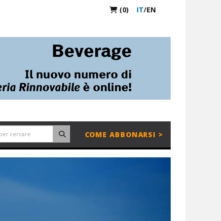
(0)
IT
/
EN
COME ABBONARSI >