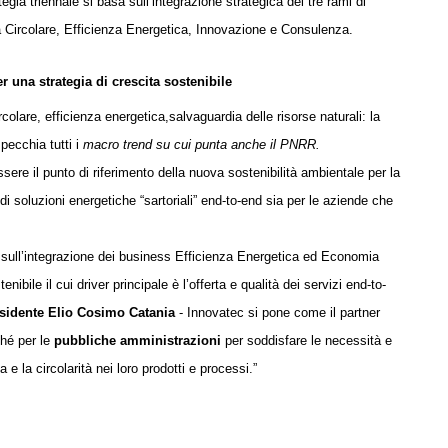
ategia triennale si basa sull’integrazione strategica dei tre rami di
a Circolare, Efficienza Energetica, Innovazione e Consulenza.
 una strategia di crescita sostenibile
olare, efficienza energetica,salvaguardia delle risorse naturali: la
specchia tutti i
macro trend su cui punta anche il PNRR.
sere il punto di riferimento della nuova sostenibilità ambientale per la
a di soluzioni energetiche “sartoriali” end-to-end sia per le aziende che
e sull’integrazione dei business Efficienza Energetica ed Economia
nibile il cui driver principale è l’offerta e qualità dei servizi end-to-
sidente
Elio Cosimo Catania
- Innovatec si pone come il partner
hé per le
pubbliche amministrazioni
per soddisfare le necessità e
 e la circolarità nei loro prodotti e processi.”