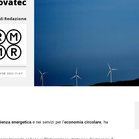
novatec
di
Redazione
 FEB 2022 11:07
cienza energetica
e nei servizi per l’
economia circolare
, ha