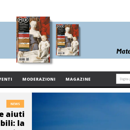
VENTI
MODERAZIONI
MAGAZINE
NEWS
e aiuti
ili: la