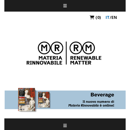
(0)
IT
/
EN