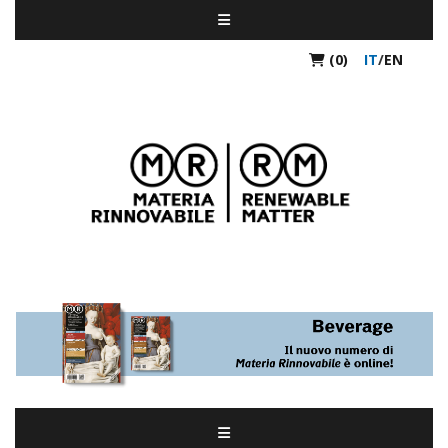
(0)
IT
/
EN