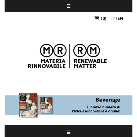
(0)
IT
/
EN