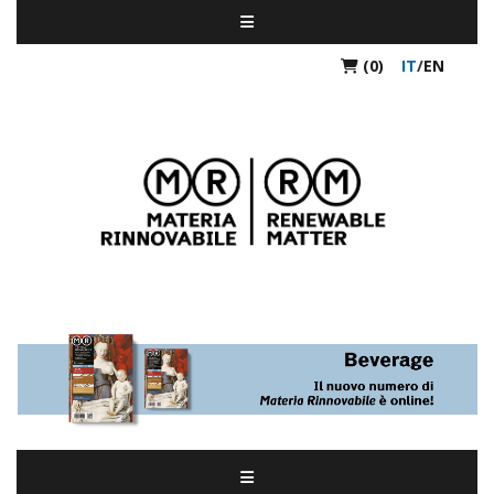
(0)
IT
/
EN